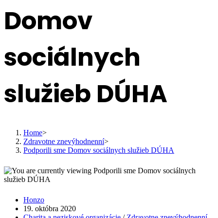
Domov
sociálnych
služieb DÚHA
Home
>
Zdravotne znevýhodnenní
>
Podporili sme Domov sociálnych služieb DÚHA
Post
Honzo
author:
Post
19. októbra 2020
published:
Post
Charita a neziskové organizácie
/
Zdravotne znevýhodnenní