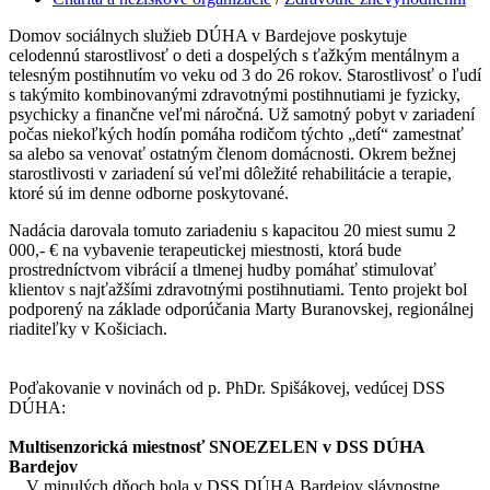
category:
Domov sociálnych služieb DÚHA v Bardejove poskytuje
celodennú starostlivosť o deti a dospelých s ťažkým mentálnym a
telesným postihnutím vo veku od 3 do 26 rokov. Starostlivosť o ľudí
s takýmito kombinovanými zdravotnými postihnutiami je fyzicky,
psychicky a finančne veľmi náročná. Už samotný pobyt v zariadení
počas niekoľkých hodín pomáha rodičom týchto „detí“ zamestnať
sa alebo sa venovať ostatným členom domácnosti. Okrem bežnej
starostlivosti v zariadení sú veľmi dôležité rehabilitácie a terapie,
ktoré sú im denne odborne poskytované.
Nadácia darovala tomuto zariadeniu s kapacitou 20 miest sumu 2
000,- € na vybavenie terapeutickej miestnosti, ktorá bude
prostredníctvom vibrácií a tlmenej hudby pomáhať stimulovať
klientov s najťažšími zdravotnými postihnutiami. Tento projekt bol
podporený na základe odporúčania Marty Buranovskej, regionálnej
riaditeľky v Košiciach.
Poďakovanie v novinách od p. PhDr. Spišákovej, vedúcej DSS
DÚHA:
Multisenzorická miestnosť SNOEZELEN v DSS DÚHA
Bardejov
V minulých dňoch bola v DSS DÚHA Bardejov slávnostne