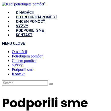
Skip
to
O NADÁCII
content
POTREBUJEM POMÔCŤ
CHCEM POMÔCŤ
VÝZVY
PODPORILI SME
KONTAKT
MENU
CLOSE
O nadácii
Potrebujem pomôcť
Chcem pomôcť
Výzvy
Podporili sme
Kontakt
Podporili sme