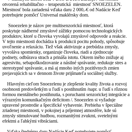
otvorená rehabilitačno – terapeutická miestnosť SNOEZELEN.
Miestnosť bola zariadená vďaka daru 2 000,-€ od Nadácie Keď
potrebujete pomôcť Universal maklérsky dom.
Snoezelen je názov pre multisenzorickú miestnosť, ktorá
poskytuje nádherné zmyslové zážitky pomocou technologických
produktov, ktoré u človeka vyvolajú zmyslové odpovede a reakcie.
V tejto miestnosti dochádza k produkcii pocitu pohody, spôsobuje
uvoľnenie a relaxáciu. Tiež však aktivizuje a prebúdza zmysly,
vyvoláva spomienky, organizuje človeka, riadi a zjednocuje
podnety, odbúrava strach a prináša istotu. Okrem iného znižuje aj
agresivitu, sebapoškodzovanie a násilné správanie, redukuje stres a
stereotypné správanie, a má aj mnoho iných pozitívnych zmien
prejavujúcich sa v dennom živote prijímateľa sociálnej služby.
Hlavným cieľom Snoezelenu je zlepšenie kvality života a rozvoj
osobnosti predovšetkým u ľudí s postihnutím /napr. u ľudí s rôznou
formou mentálneho postihnutia, s poruchami senzorickej integrácie a
výrazným komunikačným deficitom /. Snoezelen si vyžaduje
upravené prostredie a špecifické vybavenie. Prebieha v špeciálne
zriadenej miestnosti, v pokojnej a príjemnej atmosfére, kde sú
zmysly stimulované hudbou, rozmanitými zvukmi, svetelnými
efektmi a ľahkými vibráciami.
Vďaka štedrému daru Nadácie Keď potrebujete pomôcť