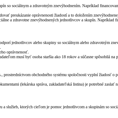
skupín so sociálnym a zdravotným znevýhodnením. Napríklad financovan
dovať preukázanie oprávnenosti žiadostí a to doložením znevýhodnenej s
ciálne a zdravotne znevýhodnených jednotlivcov a skupín. Napríklad f
dporí jednotlivcov alebo skupiny so sociálnym alebo zdravotným znevý
.
jeho oprávnenosť.
adateľom musí byť osoba staršia ako 18 rokov a súčasne spôsobilá na 
 prostredníctvom obchodného systému spoločnosti vyplní žiadosť o p
dokumentami (lekárska správa, zakladateľská listina) je potrebné zas
aru a služieb, ktorých cieľom je pomoc jednotlivcom a skupinám so s