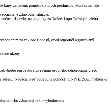
ie kúpy zariadení, pomôcok a iných predmetov, ktoré si nemajú
ociálnej a zdravotnej situácie.
inančné príspevky na poplatky za školné, kúpu školských alebo
hodnením na základe žiadostí, ktorú odporučí registrovaný
právne úkony.
oskytnutie príspevku s uvedením osobného odporúčania prečo
lať na adresu: Nadácia Keď potrebujte pomôcť, UNIVERSAL maklérsky
ociálnym alebo zdravotným znevýhodnením.