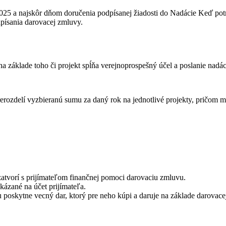
 2025 a najskôr dňom doručenia podpísanej žiadosti do Nadácie Keď po
písania darovacej zmluvy.
 základe toho či projekt spĺňa verejnoprospešný účel a poslanie nadác
ozdelí vyzbieranú sumu za daný rok na jednotlivé projekty, pričom m
tvorí s prijímateľom finančnej pomoci darovaciu zmluvu.
ázané na účet prijímateľa.
 poskytne vecný dar, ktorý pre neho kúpi a daruje na základe darovace