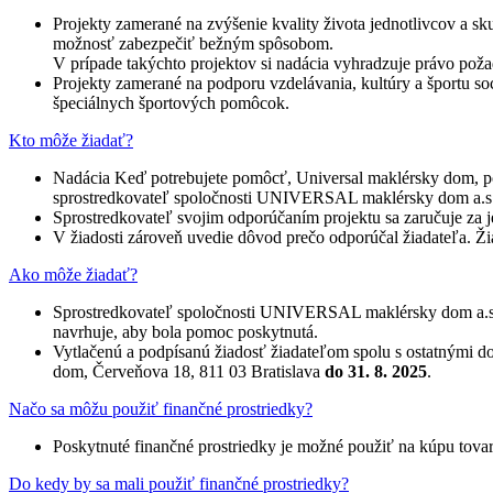
Projekty zamerané na zvýšenie kvality života jednotlivcov a 
možnosť zabezpečiť bežným spôsobom.
V prípade takýchto projektov si nadácia vyhradzuje právo poža
Projekty zamerané na podporu vzdelávania, kultúry a športu so
špeciálnych športových pomôcok.
Kto môže žiadať?
Nadácia Keď potrebujete pomôcť, Universal maklérsky dom, po
sprostredkovateľ spoločnosti UNIVERSAL maklérsky dom a.s
Sprostredkovateľ svojim odporúčaním projektu sa zaručuje za 
V žiadosti zároveň uvedie dôvod prečo odporúčal žiadateľa. Ži
Ako môže žiadať?
Sprostredkovateľ spoločnosti UNIVERSAL maklérsky dom a.s.,
navrhuje, aby bola pomoc poskytnutá.
Vytlačenú a podpísanú žiadosť žiadateľom spolu s ostatnými 
dom, Červeňova 18, 811 03 Bratislava
do
31. 8. 2025
.
Načo sa môžu použiť finančné prostriedky?
Poskytnuté finančné prostriedky je možné použiť na kúpu tov
Do kedy by sa mali použiť finančné prostriedky?