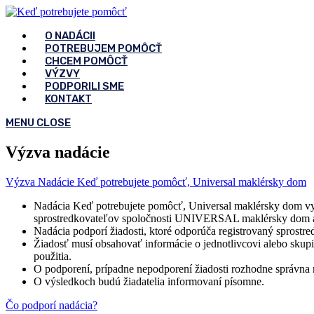
Skip
to
O NADÁCII
content
POTREBUJEM POMÔCŤ
CHCEM POMÔCŤ
VÝZVY
PODPORILI SME
KONTAKT
MENU
CLOSE
Výzva nadácie
Výzva Nadácie Keď potrebujete pomôcť, Universal maklérsky dom
Nadácia Keď potrebujete pomôcť, Universal maklérsky dom vyhl
sprostredkovateľov spoločnosti UNIVERSAL maklérsky dom a.s
Nadácia podporí žiadosti, ktoré odporúča registrovaný sprostr
Žiadosť musí obsahovať informácie o jednotlivcovi alebo skup
použitia.
O podporení, prípadne nepodporení žiadosti rozhodne správna 
O výsledkoch budú žiadatelia informovaní písomne.
Čo podporí nadácia?