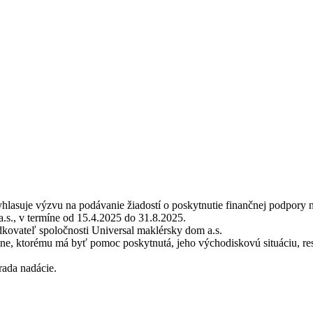
asuje výzvu na podávanie žiadostí o poskytnutie finančnej podpory na
., v termíne od 15.4.2025 do 31.8.2025.
edkovateľ spoločnosti Universal maklérsky dom a.s.
ine, ktorému má byť pomoc poskytnutá, jeho východiskovú situáciu, r
rada nadácie.