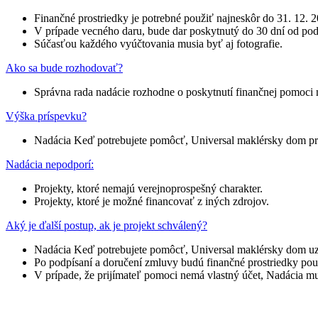
Finančné prostriedky je potrebné použiť najneskôr do 31. 12.
V prípade vecného daru, bude dar poskytnutý do 30 dní od pod
Súčasťou každého vyúčtovania musia byť aj fotografie.
Ako sa bude rozhodovať?
Správna rada nadácie rozhodne o poskytnutí finančnej pomoci na
Výška príspevku?
Nadácia Keď potrebujete pomôcť, Universal maklérsky dom prer
Nadácia nepodporí:
Projekty, ktoré nemajú verejnoprospešný charakter.
Projekty, ktoré je možné financovať z iných zdrojov.
Aký je ďalší postup, ak je projekt schválený?
Nadácia Keď potrebujete pomôcť, Universal maklérsky dom uza
Po podpísaní a doručení zmluvy budú finančné prostriedky pouk
V prípade, že prijímateľ pomoci nemá vlastný účet, Nadácia mu